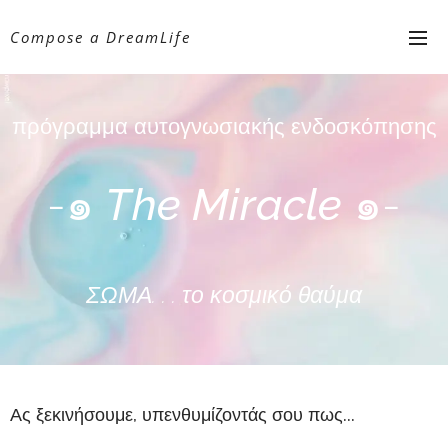
Compose a DreamLife
πρόγραμμα αυτογνωσιακής ενδοσκόπησης
-๑
T
he Miracle
๑-
ΣΩΜΑ. . . το κοσμικό θαύμα
Ας ξεκινήσουμε, υπενθυμίζοντάς σου πως...