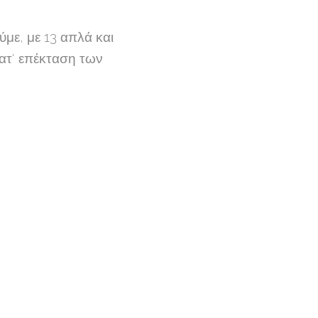
με, με 13 απλά και
κατ' επέκταση των