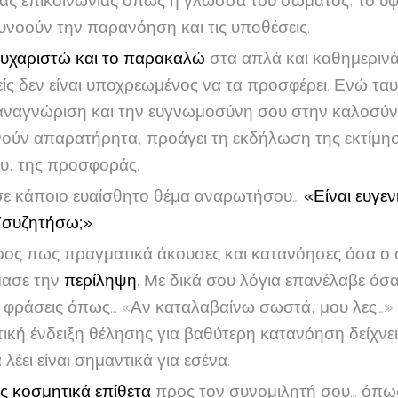
ίας επικοινωνίας όπως η γλώσσα του σώματος, το ύφ
νοούν την παρανόηση και τις υποθέσεις.
υχαριστώ και το παρακαλώ
στα απλά και καθημερινά.
είς δεν είναι υποχρεωμένος να τα προσφέρει. Ενώ τα
ν αναγνώριση και την ευγνωμοσύνη σου στην καλοσ
νούν απαρατήρητα, προάγει τη εκδήλωση της εκτίμησ
υ, της προσφοράς.
σε κάποιο ευαίσθητο θέμα αναρωτήσου…
«Είναι ευγεν
/συζητήσω;»
ουρος πως πραγματικά άκουσες και κατανόησες όσα ο
ίμασε την
περίληψη
. Με δικά σου λόγια επανέλαβε όσα
φράσεις όπως… «Αν καταλαβαίνω σωστά, μου λες…» 
τική ένδειξη θέλησης για βαθύτερη κατανόηση δείχν
α λέει είναι σημαντικά για εσένα.
ς κοσμητικά επίθετα
προς τον συνομιλητή σου… όπως