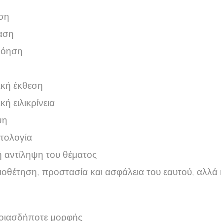
υση
αση
νόηση
ική έκθεση
κή ειλικρίνεια
ψη
ατολογία
ή αντίληψη του θέματος
οθέτηση, προστασία και ασφάλεια του εαυτού, αλλά
ποιασδήποτε μορφής