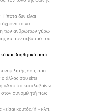
ος, τον τόνο της φωνής,
 Τίποτα δεν είναι
υτόχρονα το να
ύνη των ανθρώπων γύρω
ης και τον σεβασμό του
ικό και βοηθητικό αυτό
 συνομιλητής σου, σου
 ο άλλος σου είπε
ή «Από ότι καταλαβαίνω
ει στον συνομιλητή πως
 «είσαι κουτός/ή;» κλπ.