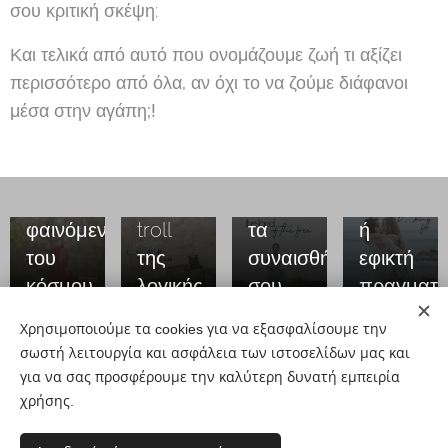
Όταν
σου κριτική σκέψη;
δεν
Και τελικά από αυτό που ονομάζουμε ζωή τι αξίζει
Το
μπορείς
περισσότερο από όλα, αν όχι το να ζούμε διάφανοι
σημείο
Το πιο
να
Ρομαντικ
μέσα στην αγάπη;!
στο
καταστροφικό
αλλάξεις
σχέση :
οποίο
είδος
τον
Έργο
τέμνονται
φόβου
κόσμο,
επιστημον
τα
– το
άλλαξε
φαντασία
φαινόμενα
troll
τα
ή
του
της
συναισθήματά
εφικτή
κόσμου
λογικής
σου
πραγματικ
Χρησιμοποιούμε τα cookies για να εξασφαλίσουμε την
σωστή λειτουργία και ασφάλεια των ιστοσελίδων μας και
Share
για να σας προσφέρουμε την καλύτερη δυνατή εμπειρία
χρήσης.