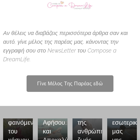
Αν θέλεις να διαβάζεις περισσότερα άρθρα σαν και
αυτό, γίνε μέλος της παρέας μας, κάνοντας την
εγγραφή σου στο NewsLetter του Compose a
DreamLife.
Το
σημείο
Γίνε Μέλος Της Παρέας εδώ
στο
Η
οποίο
στοργική
τέμνονται
Το
μάνα
τα
νόημα
της
φαινόμενα
Αφήσου…
της
εσωτερικ
του
και
ανθρώπινης
μας